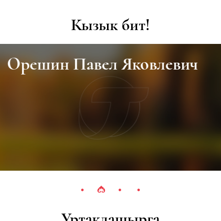
Кызык бит!
Орешин Павел Яковлевич
Уртаклашырга