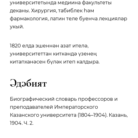
университетында медиина факультеты
деканы. Хирургия, табиблек һәм
фармакология, латин теле буенча лекцияләр
укый.
1820 елда эшеннән азат ителә,
университеттан киткәндә үзенең
китапханәсен бүләк итеп калдыра.
Әдәбият
Биографический словарь профессоров и
преподавателей Императорского
Казанского университета (1804–1904). Казань,
1904. Ч. 2.