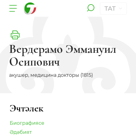
ТАТ
Вердерамо Эммануил
Осипович
акушер, медицина докторы (1815)
Эчтәлек
Биографиясе
Әдәбият