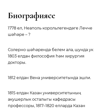
Биографиясе
1778 ел, Неаполь корольлегендәге Лечче
шәһәре – ?
Солерно шәһәрендә белем ала, шунда ук
1803 елдан философия һәм хирургия
докторы.
1812 елдан Вена университетында эшли.
1815 елдан Казан университетының
акушерлык осталыгы кафедрасы
профессоры, 1817–1820 елларда Казан