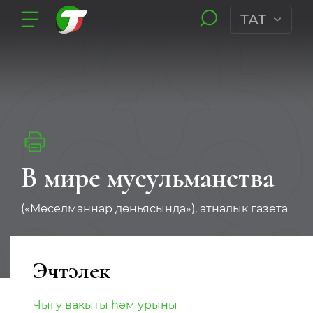
ТАТ
В мире мусульманства
(«Мөселманнар дөньясында»), атналык газета
Эчтәлек
Чыгу вакыты һәм урыны