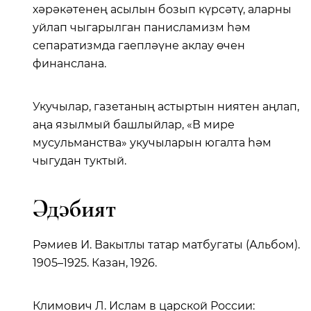
хәрәкәтенең асылын бозып күрсәтү, аларны
уйлап чыгарылган панисламизм һәм
сепаратизмда гаепләүне аклау өчен
финанслана.
Укучылар, газетаның астыртын ниятен аңлап,
аңа язылмый башлыйлар, «В мире
мусульманства» укучыларын югалта һәм
чыгудан туктый.
Әдәбият
Рәмиев И. Вакытлы татар матбугаты (Альбом).
1905–1925. Казан, 1926.
Климович Л. Ислам в царской России: