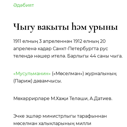
Әдәбият
Чыгу вакыты һәм урыны
1911 елның 3 апреленнән 1912 елның 20
апреленә кадәр Санкт-Петербургта рус
телендә нәшер ителә. Барлыгы 44 саны чыга.
«Мусульманин»
(«Мөселман») журналының
(Париж) дәвамчысы.
Мөхәррирләре М.Хаҗи Теләши, А.Датиев.
Эчке эшләр министрлыгы тарафыннан
мөселман халыкларының милли