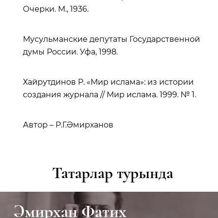
Очерки. М., 1936.
Мусульманские депутаты Государственной
думы России. Уфа, 1998.
Хайрутдинов Р. «Мир ислама»: из истории
создания журнала // Мир ислама. 1999. № 1.
Автор – Р.Г.Әмирханов
Татарлар турында
Әмирхан Фатих