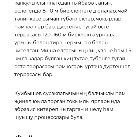
калкулыклы платодан гыйбарәт, аның
өслегендә 8–10 м биеклектәге дюналар, чәй
тәлинкәсе сыман түбәнлекләр, чокырлар
һәм күлләр бар. Дүртенче тугай өсте
террасасы 120–160 м биеклектә урнаша,
урыны белән тирән ерымнар белән
киселгән. Мишә елгасының киң үзәне һәм 1,5
км.га кадәр булган киң тугае, түбәнге тугай
өсте террасасы һәм югары уртача дүртенчел
террасасы бар.
Куйбышев сусаклагычының балчыклы һәм
җиңел юыла торган токымлы ярларында
абразия китереп чыгарган ишелү һәм
шуышу процесслары була.