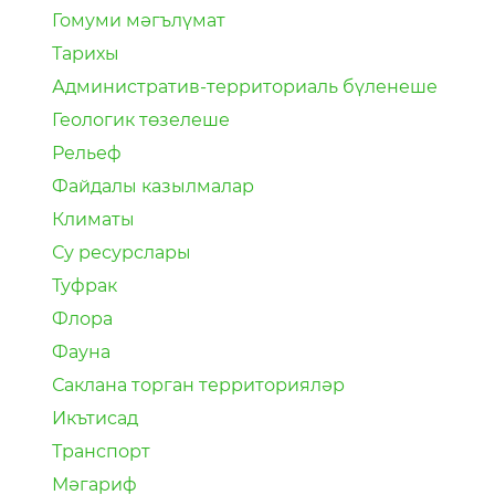
Гомуми мәгълүмат
Тарихы
Административ-территориаль бүленеше
Геологик төзелеше
Рельеф
Файдалы казылмалар
Климаты
Су ресурслары
Туфрак
Флора
Фауна
Саклана торган территорияләр
Икътисад
Транспорт
Мәгариф