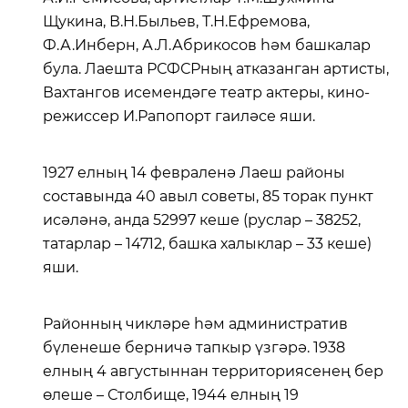
Щукина, В.Н.Быльев, Т.Н.Ефремова,
Ф.А.Инберн, А.Л.Абрикосов һәм башкалар
була. Лаешта РСФСРның атказанган артисты,
Вахтангов исемендәге театр актеры, кино-
режиссер И.Рапопорт гаиләсе яши.
1927 елның 14 февраленә Лаеш районы
составында 40 авыл советы, 85 торак пункт
исәләнә, анда 52997 кеше (руслар – 38252,
татарлар – 14712, башка халыклар – 33 кеше)
яши.
Районның чикләре һәм административ
бүленеше берничә тапкыр үзгәрә. 1938
елның 4 августыннан территориясенең бер
өлеше – Столбище, 1944 елның 19