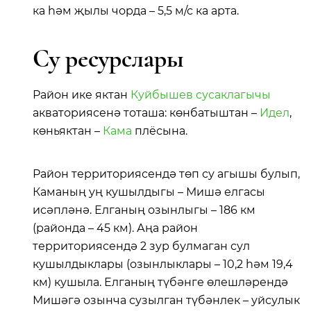
ка һәм җылы чорда – 5,5 м/с ка арта.
Су ресурслары
Район ике яктан
Куйбышев сусаклагычы
акваториясенә тоташа: көнбатыштан –
Идел
,
көньяктан –
Кама
плёсына.
Район территориясендә төп су агышы булып,
Каманың уң кушылдыгы – Мишә елгасы
исәпләнә. Елганың озынлыгы – 186 км
(районда – 45 км). Аңа район
территориясендә 2 зур булмаган сул
кушылдыклары (озынлыклары – 10,2 һәм 19,4
км) кушыла. Елганың түбәнге өлешләрендә
Мишәгә озынча сузылган түбәнлек – уйсулык