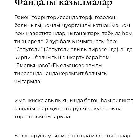
Файдалы казылмалар
Район территориясендә торф, төзелеш
балычыгы, комлы-чуерташлы катнашма, ком
һәм известьташлар чыганаклары табыла һәм
тикшерелә. 2 зур балчык чыганагы бар:
“Сапуголи” (Сапуголи авылы тирәсендә), анда
кирпич балчыгын эшкәртү бара һәм
“Емельяново” (Емельяново авылы
тирәсендә), анда керамзит балчыгы
чыгарыла.
Имәнкискә авылы янында бетон һәм силикат
эшләнмәләр җитештерү өчен кулланыла
торган ком чыгарыла.
Казан ярусы утырмаларында известьташлар