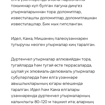
токымнар күп булган лагуна-диңгез
утырмаларыннан тора: доломитлар,
известьташлы доломитлар, доломитлашкан
известьташлар. Бик нык гипсланган.
Идел, Кама, Мишәнең палеоүзәннәрен
тутыручы неоген утырмалар киң таралган.
Дүртенчел утырмалар аллювийдан тора,
тугайларда һәм тугай өсте террасаларда,
шулай ук элювиаль-делювиаль утырмалар
субүләрләрдә һәм елга үзәннәре
авышлыкларының югары өлешендә
таралган. Идел һәм Кама елгалары
үзәннәрендә дүртенчел утырмаларның
калынлыгы 80–120 м тәшкил итә; аларның