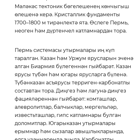
Мәләкәс тектоник бөгелешенең көнчыгыш
өлешенә керә. Кристаллик фундаменты
1700–1800 м тирәнлектә ята. Өслеге Пермь,
неоген һәм дүртенчел катламнардан тора.
Пермь системасы утырмалары иң күп
таралган. Казан һәм Уржум ярусларын эченә
алган Биармия бүлегеннән гыйбарәт. Казан
ярусы түбән һәм югары ярусларга бүленә.
Түбәнказан асъярусы терриген-карбонатлы
составтан тора. Диңгез һәм лагуна-диңгез
фацияләреннән гыйбарәт: комташлар,
алевролитлар, балчыклар, мергельләр,
известьташлар, гипс катламнары булган
доломитлар. Югарыказан утырмалары
ерымнар һәм сызалар авышлыкларында,
елга үзәннәрендә ачыла. Карбонатлы