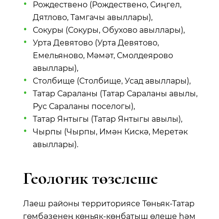
Рождествено (Рождествено, Сиңгел,
Дятлово, Тамгачы авыллары),
Сокуры (Сокуры, Обухово авыллары),
Урта Девятово (Урта Девятово,
Емельяново, Мәмәт, Смолдеярово
авыллары),
Столбище (Столбище, Усад авыллары),
Татар Сараланы (Татар Сараланы авылы,
Рус Сараланы поселогы),
Татар Янтыгы (Татар Янтыгы авылы),
Чырпы (Чырпы, Имән Кискә, Меретәк
авыллары).
Геологик төзелеше
Лаеш районы территориясе Төньяк-Татар
гөмбәзенең көньяк-көнбатыш өлеше һәм