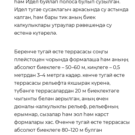
һәм Идел буйлап полоса булып сузылган.
Идел тугае сусаклагыч аркасында су астында
калган, һәм бары тик аның биек
калкулыклары утраулар рәвешендә су
өстенә күтәрелә.
Беренче тугай өсте террасасы соңгы
плейстоцен чорында формалаша һәм аныңң
абсолют биеклеге – 50–60 м, киңлеге – 0,5
метрдан 3–4 метрга кадәр. кенче тугай өсте
террасасы рельефта яхшырак күренә,
түбәнге террасалардан 20 м биеклектәге
чыгынты белән аерылган, аның өчен
дюналы-калкулыклы рельеф, рельефның
ерымнар, сызалар һәм эол һәм карст
формалары хас. Өченче тугай өсте террасасы
абсолют биеклеге 80–120 м булган