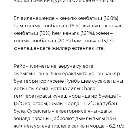
Кар катламының уртача биеклеге – 46 см.
Ел әйләнешендә – көньяк-көнбатыш (16,8%)
һәм төньяк-көнбатыш (16 %), кышын – көньяк-
көнбатыш (19%) һәм көньяк (16,1%), җәен –
төньяк-көнбатыш (20 %) һәм төньяк (15,1%)
юнәлешендәге җилләр өстенлек итә.
Район климатына, аеруча су өсте
сызыгыннан 4–5 км ераклыкта урнашкан яр
буе территориясенә Куйбышев сусаклагычы
йогынты ясый. Уртача айлык һава
температурасы күчеш чорында яр буенда 1–
1,5°С ка югары, җылы чорда – 1–2°С ка түбән
була. Сусаклагыч акваториясе янындагы
зонада һаваның абсолют дымлылыгы һәм
җилнең уртача тизлеге салкын чорда – 6,2 м/с