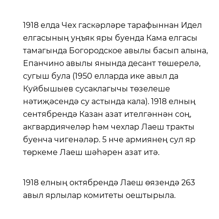
1918 елда Чех гаскәрләре тарафыннан Идел
елгасының уңъяк яры буенда Кама елгасы
тамагында Богородское авылы басып алына,
Епанчино авылы янында десант төшерелә,
сугыш була (1950 елларда ике авыл да
Куйбышыев сусаклагычы төзелеше
нәтиҗәсендә су астында кала). 1918 елның
сентябрендә Казан азат ителгәннән соң,
акгвардиячеләр һәм чехлар Лаеш тракты
буенча чигенәләр. 5 нче армиянең сул яр
төркеме Лаеш шәһәрен азат итә.
1918 елның октябрендә Лаеш өязендә 263
авыл ярлылар комитеты оештырыла.