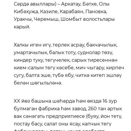
Сәрдә авыллары) – Аркатау, Бәтке, Олы
Кибәхуҗа, Казиле, Карабаян, Пановка,
Уракчы, Черемыш, Шомбыт волостьлары
карый.
Халкы иген игү, терлек асрау, бакчачылык,
умартачылык, балык тоту, суднолар төзү,
киндер туку, тегүчелек, сарык тиресеннән
кием-салым тегү кәсебе, мич чыгару, кирпеч
сугу, балта эше, түбә ябу, читкә китеп эшләү
белән шөгыльләнә.
XX йөз башына шәһәрдә һәм өяздә 16 зур
булмаган фабрика һәм завод, 260 тан артык
вак сәнәгать предприятиесе (буяу, йон тетү,
постау басу, салат оны ясау, капчык тегү