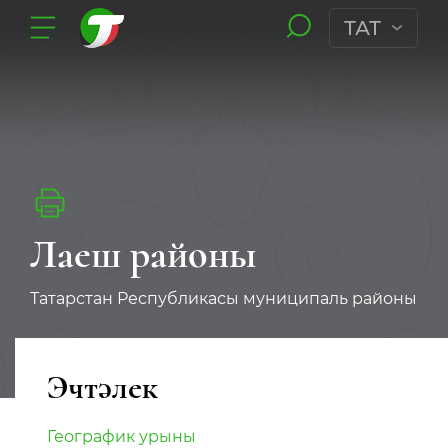
ТАТ
Лаеш районы
Татарстан Республикасы муниципаль районы
Эчтәлек
Географик урыны