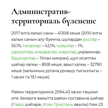
Административ-
территориаль бүленеше
2017 елга халык саны – 41308 кеше (2010 елгы
халык санын алу буенча, шулардан
руслар
–
55,1%,
татарлар
– 42,1%,
чуашлар
– 1%,
удмуртлар
,
мордвалар
,
марилар
, украиннар,
башкортлар
– 1%тан кимрәк), шул исәптән
шәһәр халкы – 8518 кеше, авыл халкы – 32790
кеше (халыкның уртача урнашу тыгызлыгы –
1 кв.км га 19,1 кеше).
Район территориясе 2094,43 кв.км тәшкил
итә. Хәзерге вакытта район составына шәһәр
(
Лаеш
шәһәре,
Иске Пристань
авылы) һәм 23