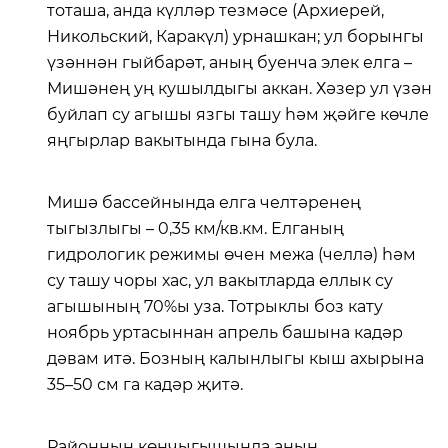
тоташа, анда күлләр тезмәсе (Архиерей,
Никольский, Каракүл) урнашкан; ул борынгы
үзәннән гыйбарәт, аның буенча элек елга –
Мишәнең уң кушылдыгы аккан. Хәзер ул үзән
буйлап су агышы язгы ташу һәм җәйге көчле
яңгырлар вакытында гына була.
Мишә бассейнында елга челтәренең
тыгызлыгы – 0,35 км/кв.км. Елганың
гидрологик режимы өчен межа (челлә) һәм
су ташу чоры хас, ул вакытларда еллык су
агышының 70%ы уза. Тотрыклы боз кату
ноябрь уртасыннан апрель башына кадәр
дәвам итә. Бозның калынлыгы кыш ахырына
35–50 см га кадәр җитә.
Районның көнчыгышында аның