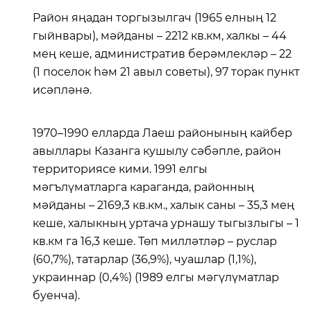
Район яңадан торгызылгач (1965 елның 12
гыйнвары), мәйданы – 2212 кв.км, халкы – 44
мең кеше, административ берәмлекләр – 22
(1 поселок һәм 21 авыл советы), 97 торак пункт
исәпләнә.
1970–1990 елларда Лаеш районының кайбер
авыллары Казанга кушылу сәбәпле, район
территориясе кими. 1991 елгы
мәгълүматларга караганда, районның
мәйданы – 2169,3 кв.км., халык саны – 35,3 мең
кеше, халыкның уртача урнашу тыгызлыгы – 1
кв.км га 16,3 кеше. Төп милләтләр – руслар
(60,7%), татарлар (36,9%), чуашлар (1,1%),
украиннар (0,4%) (1989 елгы мәгүлүматлар
буенча).