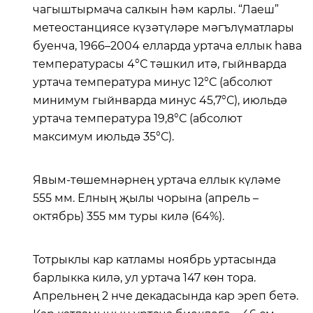
чагыштырмача салкын һәм карлы. “Лаеш”
метеостанциясе күзәтүләре мәгълүматлары
буенча, 1966–2004 елларда уртача еллык һава
температурасы 4°С тәшкил итә, гыйнварда
уртача температура минус 12°С (абсолют
минимум гыйнварда минус 45,7°С), июльдә
уртача температура 19,8°С (абсолют
максимум июльдә 35°С).
Явым-төшемнәрнең уртача еллык күләме
555 мм. Елның җылы чорына (апрель –
октябрь) 355 мм туры килә (64%).
Тотрыклы кар катламы ноябрь уртасында
барлыкка килә, ул уртача 147 көн тора.
Апрельнең 2 нче декадасында кар эреп бетә.