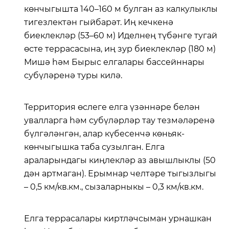
көнчыгышта 140–160 м булган аз калкулыклы
тигезлектән гыйбарәт. Иң кечкенә
биеклекләр (53–60 м) Иделнең түбәнге тугай
өсте террасасына, иң зур биеклекләр (180 м)
Мишә һәм Бырыс елгалары бассейннары
субүләренә туры килә.
Территория өслеге елга үзәннәре белән
увалларга һәм субүләрләр тау тезмәләренә
бүлгәләнгән, алар күбесенчә көньяк-
көнчыгышка таба сузылган. Елга
араларындагы киңлекләр аз авышлыклы (50
дән артмаган). Ерымнар челтәре тыгызлыгы
– 0,5 км/кв.км., сызаларныкы – 0,3 км/кв.км.
Елга террасалары киртләчсыман урнашкан