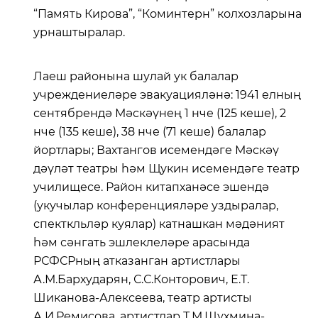
“Память Кирова”, “Коминтерн” колхозларына
урнаштыралар.
Лаеш районына шулай ук балалар
учреждениеләре эвакуацияләнә: 1941 елның
сентябрендә Мәскәүнең 1 нче (125 кеше), 2
нче (135 кеше), 38 нче (71 кеше) балалар
йортлары; Вахтангов исемендәге Мәскәү
дәүләт театры һәм Щукин исемендәге театр
училищесе. Район китапханәсе эшендә
(укучылар конференцияләре уздыралар,
спекткльләр куялар) катнашкан мәдәният
һәм сәнгать эшлеклеләре арасында
РСФСРның атказанган артистлары
А.М.Бархударян, С.С.Конторович, Е.Т.
Шиканова-Алексеева, театр артисты
А.И.Ремисова, артистлар Т.М.Шухмина-