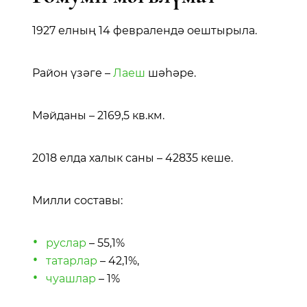
1927 елның 14 февралендә оештырыла.
Район үзәге –
Лаеш
шәһәре.
Мәйданы – 2169,5 кв.км.
2018 елда халык саны – 42835 кеше.
Милли составы:
руслар
– 55,1%
татарлар
– 42,1%,
чуашлар
– 1%