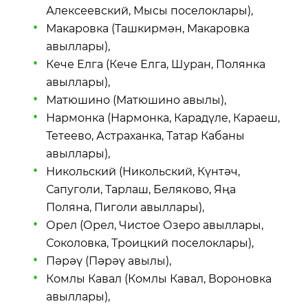
Алексеевский, Мысы поселоклары),
Макаровка (Ташкирмән, Макаровка
авыллары),
Кече Елга (Кече Елга, Шуран, Полянка
авыллары),
Матюшино (Матюшино авылы),
Нармонка (Нармонка, Карадүле, Караеш,
Тетеево, Астраханка, Татар Кабаны
авыллары),
Никольский (Никольский, Күнтәч,
Сапуголи, Тарлаш, Беляково, Яңа
Поляна, Пиголи авыллары),
Орел (Орел, Чистое Озеро авыллары,
Соколовка, Троицкий поселоклары),
Пәрәү (Пәрәү авылы),
Комлы Кавал (Комлы Кавал, Вороновка
авыллары),