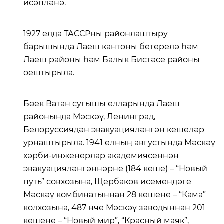
исәпләнә.
1927 елда ТАССРны районлаштыру
барышында Лаеш кантоны бетерелә һәм
Лаеш районы һәм Балык Бистәсе районы
оештырыла.
Бөек Ватан сугышы елларында Лаеш
районында Мәскәү, Ленинград,
Белоруссиядән эвакуацияләнгән кешеләр
урнаштырыла. 1941 елның августында Мәскәү
хәрби-инженерлар академиясеннән
эвакуацияләнгәннәрне (184 кеше) – “Новый
путь” совхозына, Щербаков исемендәге
Мәскәү комбинатыннан 28 кешене – “Кама”
колхозына, 487 нче Мәскәү заводыннан 201
кешене – “Новый мир”, “Красный маяк”,