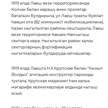
1919 елда Лаеш өязе территориясендә
Колчак белән көрәшү өчен пролетар
батальон булдырыла, ул Лаеш тракты буйлап
һөҗүм итә (82 коммунист мобилизацияләнә),
Казан ныгытылган районы оештырыла, Лаеш
өязе территориясе Көньяк-Көнчыгыш
секторга керә. Ныгытылган район халкы
секторларның фортификация
ныгытмаларын булдыруда катнашалар.
1919 елда Лаешта Н.К.Крупская белән “Кызыл
Йолдыз” агитация-инструктор пароходы
туктала, Крупская мәдәният һәм халык
мәгарифе хезмәткәрләре алдында чыгыш
ясый.