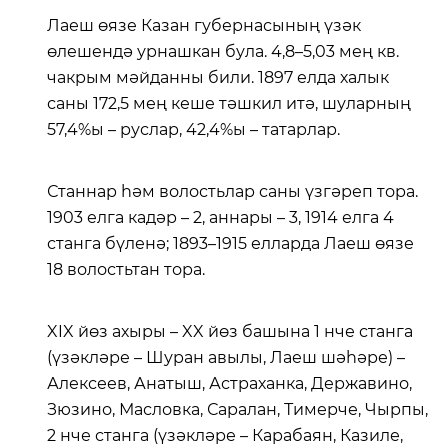
Лаеш өязе Казан губернасының үзәк
өлешендә урнашкан була. 4,8–5,03 мең кв.
чакрым мәйданны били. 1897 елда халык
саны 172,5 мең кеше тәшкил итә, шуларның
57,4%ы – руслар, 42,4%ы – татарлар.
Станнар һәм волостьлар саны үзгәреп тора.
1903 елга кадәр – 2, аннары – 3, 1914 елга 4
станга бүленә; 1893–1915 елларда Лаеш өязе
18 волостьтан тора.
XIX йөз ахыры – XX йөз башына 1 нче станга
(үзәкләре – Шуран авылы, Лаеш шәһәре) –
Алексеев, Анатыш, Астраханка, Державино,
Зюзино, Масловка, Саралан, Тимерче, Чырпы,
2 нче станга (үзәкләре – Карабаян, Казиле,