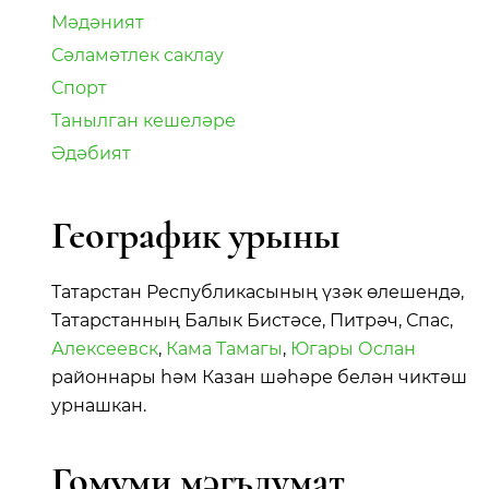
Мәдәният
Сәламәтлек саклау
Спорт
Танылган кешеләре
Әдәбият
Географик урыны
Татарстан Республикасының үзәк өлешендә,
Татарстанның Балык Бистәсе, Питрәч, Спас,
Алексеевск
,
Кама Тамагы
,
Югары Ослан
районнары һәм Казан шәһәре белән чиктәш
урнашкан.
Гомуми мәгълүмат