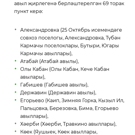
авыл җирлегенә берләштерелгән 69 торак
пункт керә:
Александровка (25 Октябрь исемендәге
совхоз поселогы, Александровка, Түбән
Кармачы поселоклары, Бутыри, Югары
Кармачы авыллары),
Атабай (Атабай авылы),
Олы Кабан (Олы Кабан, Кече Кабан
авылары),
Габишев (Габишев авылы),
Державин (Державин авылы),
Егорьево (Каип, Зимняя Горка, Кызыл Ил,
Пальцовка, Березовка, Бимә, Егорьево
авыллары),
Хәерби (Хәерби, Травкино авыллары),
Көек (Яушыек, Көек авыллары,