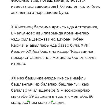
фабрикалары, поташ, канат, алебастр-
известьташ заводлары һ.б.) эшләп килә. Көек
авылында атлар заводы була.
XIX йөзнең беренче яртысында Астраханка,
Емельяново авылларында ярминкәләр
уздырыла, Державино, Шуран, Түбән
Кармачы авылларында базар була. XVIII
йөздән XX йөз башына кадәр “Караванная
ярмарка” эшли, анда металлар белән сәүдә
итәләр.
XX йөз башында өяздә ике сыйныфлы
башлангыч ир балалар, башлангыч кыз
балалар училищеләре, 9 миссионерлар
мәктәбе, 59 башлангыч халык мәктәбе, 86
мәдрәсә
һәм
мәктәп
эшли.