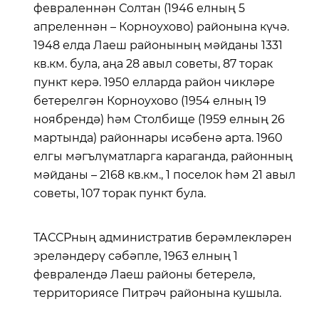
февраленнән Солтан (1946 елның 5
апреленнән – Корноухово) районына күчә.
1948 елда Лаеш районының мәйданы 1331
кв.км. була, аңа 28 авыл советы, 87 торак
пункт керә. 1950 елларда район чикләре
бетерелгән Корноухово (1954 елның 19
ноябрендә) һәм Столбище (1959 елның 26
мартында) районнары исәбенә арта. 1960
елгы мәгълүматларга караганда, районның
мәйданы – 2168 кв.км., 1 поселок һәм 21 авыл
советы, 107 торак пункт була.
ТАССРның административ берәмлекләрен
эреләндерү сәбәпле, 1963 елның 1
февралендә Лаеш районы бетерелә,
территориясе Питрәч районына кушыла.