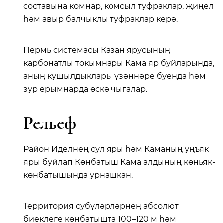
составына комнар, комсыл туфраклар, җиңел
һәм авыр балчыклы туфраклар керә.
Пермь системасы Казан ярусының
карбонатлы токымнары Кама яр буйларында,
аның кушылдыклары үзәннәре буенда һәм
зур ерымнарда өскә чыгалар.
Рельеф
Район Иделнең сул яры һәм Каманың уңъяк
яры буйлап Көнбатыш Кама алдының көньяк-
көнбатышында урнашкан.
Территория субүләрләрнең абсолют
биеклеге көнбатышта 100–120 м һәм