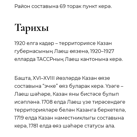
Район составына 69 торак пункт керә.
Тарихы
1920 елга кадәр – территориясе Казан
губернасының Лаеш өязенә, 1920–1927
елларда ТАССРның Лаеш кантонына керә.
Башта, XVI–XVIII йөзләрдә Казан өязе
составына “эчке” өяз буларак керә. Үзәге –
Лаеш шәһәре, Казан яны бистәсе булып
исәпләнә. 1708 елда Лаеш үзе тирәсендәге
территорияләре белән Казанга беркетелә,
1719 елда Казан наместниклыгы составына
керә, 1781 елда өяз шәһәре статусы ала.