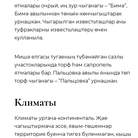
ятмалары очрый, иң зур чыганагы – “Бимә”,
Бимә авылыннан төньяк-көнчыгыштарак
урнашкан. Чыгарылган известьташлар ачы
туфракларны известьләштерү өчен
кулланыла.
Мишә елгасы тугаеның түбәнәйгән сазлы
участокларында торф һәм сапропель
ятмалары бар. Пальцовка авылы янында төп
торф чыганагы – “Пальцовка” урнашкан.
Климаты
Климаты уртача-континенталь. Җәе
чагыштырмача эссе, явым-төшемнәр
территория буенча тигез бүленмәгән, кышы