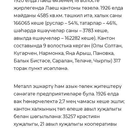
1920 елда Лаеш өязенең 18 волосте
җирлегендә Лаеш кантоны төзелә. 1926 елда
мәйданы 4585 кв.км. тәшкил итә
,
халык саны
166065 кеше (руслар – 54%, татарлар – 46%,
шәһәрдә яшәүчеләр саны – 3783 кеше,
авылда яшәүчеләр – 162282 кеше). Кантон
составында 9 волостька кергән (Олы Солтан,
Күгәрчен, Нармонка, Яңа Арыш, Пановка,
Балык Бистәсе, Саралан, Теләче, Чырпы) 317
торак пункт исәпләнә.
Металл эшкәртү һәм азык-төлек җитештерү
сәнәгате предприятиеләре була. 1926 елда
вак һөнәрчелектә 2,7 мең чамасы кеше эшли;
кантон халкының төп өлеше авыл хуҗалыгы
белән шөгыльләнә: 35257 крәстиян
хуҗалыгы, 21 авыл хуҗалыгы кооперативы