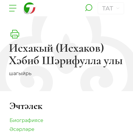
ТАТ
Исхакый (Исхаков)
Хәбиб Шәрифулла улы
шагыйрь
Эчтәлек
Биографиясе
Әсәрләре