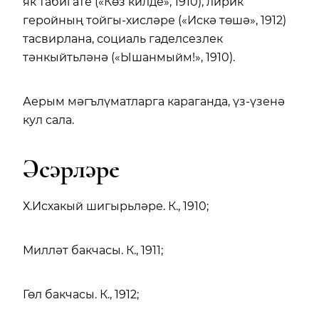
як табигате («Көз килде», 1910), лирик
геройның тойгы-хисләре («Искә төшә», 1912)
тасвирлана, социаль гаделсезлек
тәнкыйтьләнә («Ышанмыйм!», 1910).
Аерым мәгълүматларга караганда, үз-үзенә
кул сала.
Әсәрләре
Х.Исхакый шигырьләре. К., 1910;
Милләт бакчасы. К., 1911;
Гөл бакчасы. К., 1912;