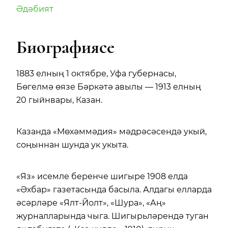
Әдәбият
Биографиясе
1883 елның 1 октябре, Уфа губернасы,
Бөгелмә өязе Бәркәтә авылы — 1913 елның
20 гыйнвары, Казан.
Казанда «Мөхәммәдия» мәдрәсәсендә укый,
соңыннан шунда ук укыта.
«Яз» исемле беренче шигыре 1908 елда
«Әхбар» газетасында басыла. Алдагы елларда
әсәрләре «Ялт-Йолт», «Шура», «Аң»
журналларында чыга. Шигырьләрендә туган