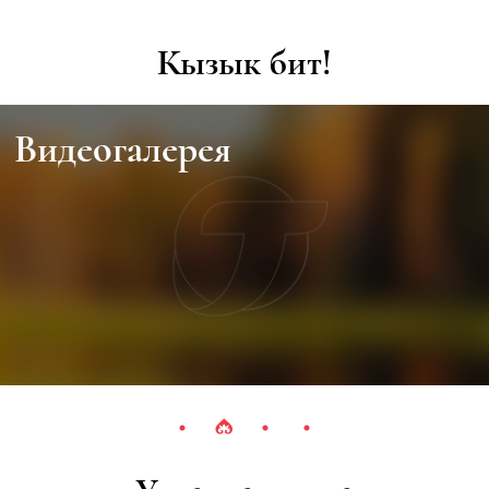
Кызык бит!
Видеогалерея