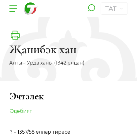
ТАТ
Җанибәк хан
Алтын Урда ханы (1342 елдан)
Эчтәлек
Әдәбият
? – 1357/58 еллар тирәсе