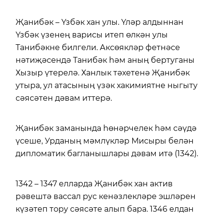
Җанибәк – Үзбәк хан улы. Үләр алдыннан
Үзбәк үзенең варисы итеп өлкән улы
Танибәкне билгели. Аксөякләр фетнәсе
нәтиҗәсендә Танибәк һәм аның бертуганы
Хызыр үтерелә. Ханлык тәхетенә Җанибәк
утыра, ул атасының үзәк хакимиятне ныгыту
сәясәтен дәвам иттерә.
Җанибәк заманында һөнәрчелек һәм сәүдә
үсеше, Урданың мәмлүкләр Мисыры белән
дипломатик багланышлары дәвам итә (1342).
1342 – 1347 елларда Җанибәк хан актив
рәвештә вассал рус кенәзлекләре эшләрен
күзәтеп тору сәясәте алып бара. 1346 елдан