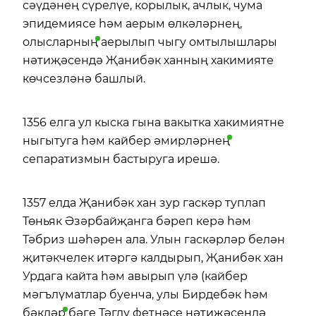
сәүдәнең сүрелүе, корылык, ачлык, чума
эпидемиясе һәм аерым өлкәләрнең,
олысларның
аерылып чыгу омтылышлары
нәтиҗәсендә Җанибәк ханның хакимияте
көчсезләнә башлый.
1356 елга ул кыска гына вакытка хакимиятне
ныгытуга һәм кайбер
әмирләрнең
сепаратизмын бастыруга ирешә.
1357 елда Җанибәк хан зур гаскәр туплап
Төньяк Әзәрбайҗанга бәреп керә һәм
Тәбриз шәһәрен ала. Улын гаскәрләр белән
җитәкчелек итәргә калдырып, Җанибәк хан
Урдага кайта һәм авырып үлә (кайбер
мәгълүматлар буенча, улы Бирдебәк һәм
бәкләр
бәге Тәглу фетнәсе нәтиҗәсендә