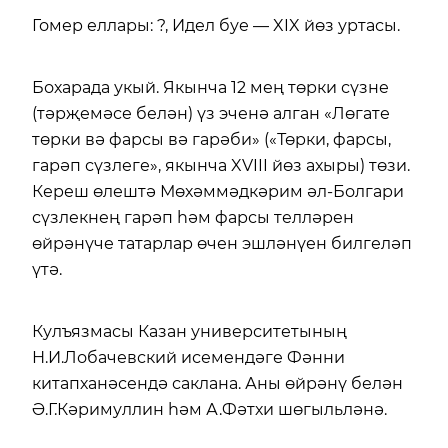
Гомер еллары: ?, Идел буе — XIX йөз уртасы.
Бохарада укый. Якынча 12 мең төрки сүзне
(тәрҗемәсе белән) үз эченә алган «Лөгате
төрки вә фарсы вә гарәби» («Төрки, фарсы,
гарәп сүзлеге», якынча XVIII йөз ахыры) төзи.
Кереш өлештә Мөхәммәдкәрим әл-Болгари
сүзлекнең гарәп һәм фарсы телләрен
өйрәнүче татарлар өчен эшләнүен билгеләп
үтә.
Кулъязмасы Казан университетының
Н.И.Лобачевский исемендәге Фәнни
китапханәсендә саклана. Аны өйрәнү белән
Ә.Г.Кәримуллин һәм А.Фәтхи шөгыльләнә.