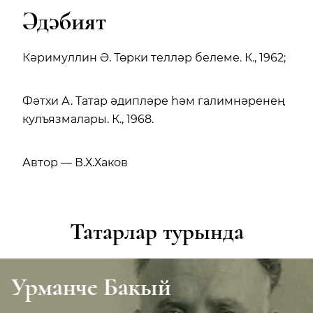
Әдәбият
Кәримуллин Ә. Төрки телләр белеме. К., 1962;
Фәтхи А. Татар әдипләре һәм галимнәренең
кулъязмалары. К., 1968.
Автор — В.Х.Хаков
Татарлар турында
Урманче Бакый