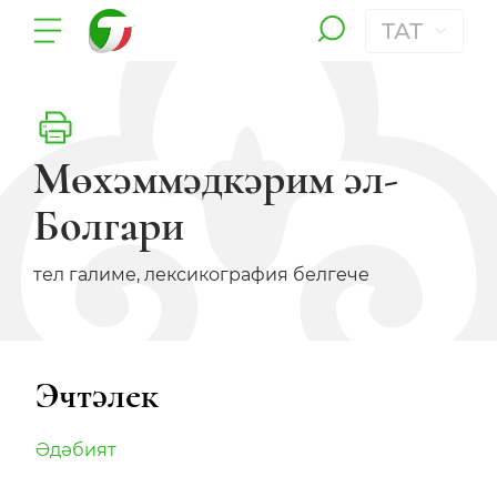
ТАТ
Мөхәммәдкәрим әл-
Болгари
тел галиме, лексикография белгече
Эчтәлек
Әдәбият