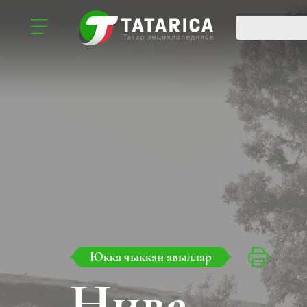
Юкка чыккан авыллар
Нива