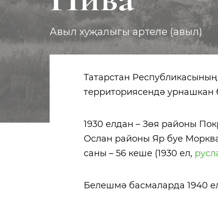
Авыл хуҗалыгы артеле (авыл)
Татарстан Республикасының
территориясендә урнашкан 
1930 елдан – Зөя районы Пок
Ослан районы Яр буе Моркв
саны – 56 кеше (1930 ел,
русл
Белешмә басмаларда 1940 е