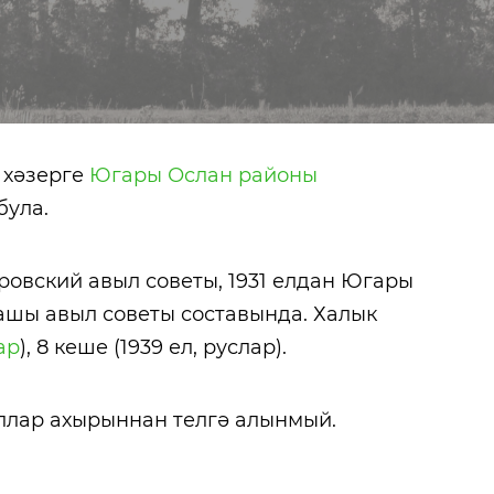
 хәзерге
Югары Ослан районы
була.
ровский авыл советы, 1931 елдан Югары
ашы авыл советы составында. Халык
ар
), 8 кеше (1939 ел, руслар).
ллар ахырыннан телгә алынмый.
Бохараев Равил Рәис
Урманче Бакы
улы