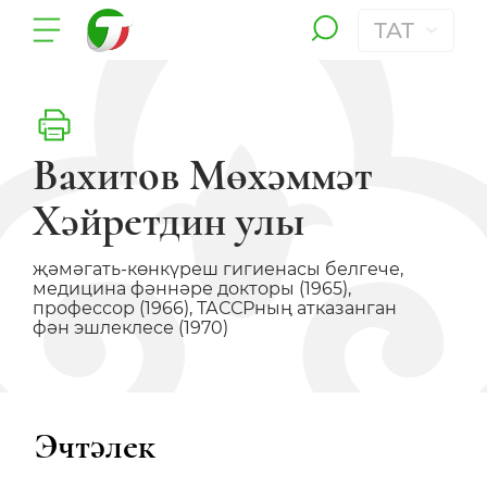
ТАТ
Вахитов Мөхәммәт
Хәйретдин улы
җәмәгать-көнкүреш гигиенасы белгече,
медицина фәннәре докторы (1965),
профессор (1966), ТАССРның атказанган
фән эшлеклесе (1970)
Эчтәлек