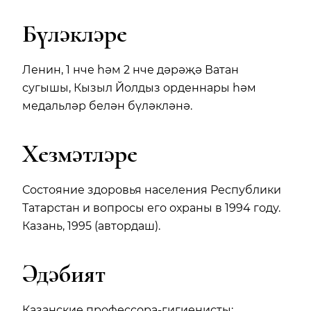
Бүләкләре
Ленин, 1 нче һәм 2 нче дәрәҗә Ватан
сугышы, Кызыл Йолдыз орденнары һәм
медальләр белән бүләкләнә.
Хезмәтләре
Состояние здоровья населения Республики
Татарстан и вопросы его охраны в 1994 году.
Казань, 1995 (автордаш).
Әдәбият
Казанские профессора-гигиенисты: