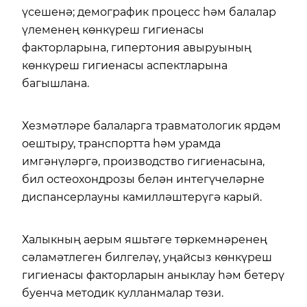
үсешенә; демографик процесс һәм балалар
үлеменең көнкүреш гигиенасы
факторларына, гипертония авыруының
көнкүреш гигиенасы аспектларына
багышлана.
Хезмәтләре балаларга травматологик ярдәм
оештыру, транспортта һәм урамда
имгәнүләргә, производство гигиенасына,
бил остеохондрозы белән интегүчеләрне
диспансерлауны камилләштерүгә карый.
Халыкның аерым яшьтәге төркемнәренең
сәламәтлеген билгеләү, уңайсыз көнкүреш
гигиенасы факторларын аныклау һәм бетерү
буенча методик кулланмалар төзи.