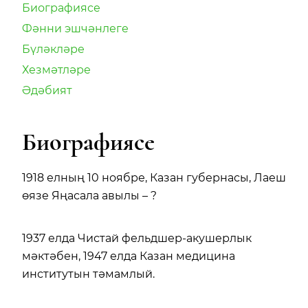
Биографиясе
Фәнни эшчәнлеге
Бүләкләре
Хезмәтләре
Әдәбият
Биографиясе
1918 елның 10 ноябре, Казан губернасы, Лаеш
өязе Яңасала авылы – ?
1937 елда Чистай фельдшер-акушерлык
мәктәбен, 1947 елда Казан медицина
институтын тәмамлый.