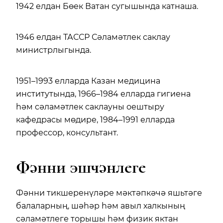
1942 елдан Бөек Ватан сугышында катнаша.
1946 елдан ТАССР Сәламәтлек саклау
министрлыгында.
1951–1993 елларда Казан медицина
институтында, 1966–1984 елларда гигиена
һәм сәламәтлек саклауны оештыру
кафедрасы мөдире, 1984–1991 елларда
профессор, консультант.
Фәнни эшчәнлеге
Фәнни тикшеренүләре мәктәпкәчә яшьтәге
балаларның, шәһәр һәм авыл халкының
сәламәтлеге торышы һәм физик яктан