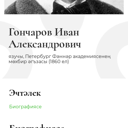
Гончаров Иван
Александрович
язучы, Петербург Фәннәр академиясенең
мөхбир әгъзасы (1860 ел)
Эчтәлек
Биографиясе