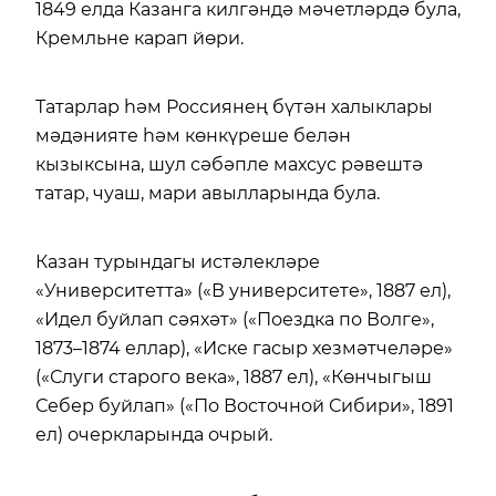
1849 елда Казанга килгәндә мәчетләрдә була,
Кремльне карап йөри.
Татарлар һәм Россиянең бүтән халыклары
мәдәнияте һәм көнкүреше белән
кызыксына, шул сәбәпле махсус рәвештә
татар, чуаш, мари авылларында була.
Казан турындагы истәлекләре
«Университетта» («В университете», 1887 ел),
«Идел буйлап сәяхәт» («Поездка по Волге»,
1873–1874 еллар), «Иске гасыр хезмәтчеләре»
(«Слуги старого века», 1887 ел), «Көнчыгыш
Себер буйлап» («По Восточной Сибири», 1891
ел) очеркларында очрый.