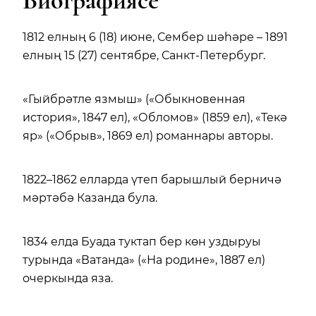
Биографиясе
1812 елның 6
(18) июне, Сембер шәһәре – 1891
елның 15 (27) сентябре
, Санкт-Петербург.
«Гыйбрәтле язмыш» («Обыкновенная
история», 1847 ел), «Обломов» (1859 ел), «Текә
яр» («Обрыв», 1869 ел) романнары авторы.
1822–1862 елларда үтеп барышлый берничә
мәртәбә Казанда була.
1834 елда Буада туктап бер көн уздыруы
турында «Ватанда» («На родине», 1887 ел)
очеркында яза.