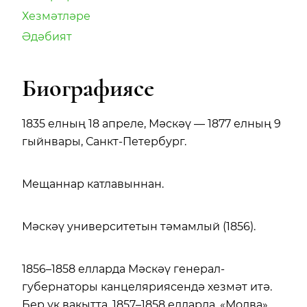
Хезмәтләре
Әдәбият
Биографиясе
1835 елның 18 апреле, Мәскәү — 1877 елның 9
гыйнвары, Санкт-Петербург.
Мещаннар катлавыннан.
Мәскәү университетын тәмамлый (1856).
1856–1858 елларда Мәскәү генерал-
губернаторы канцеляриясендә хезмәт итә.
Бер үк вакытта, 1857–1858 елларда, «Молва»