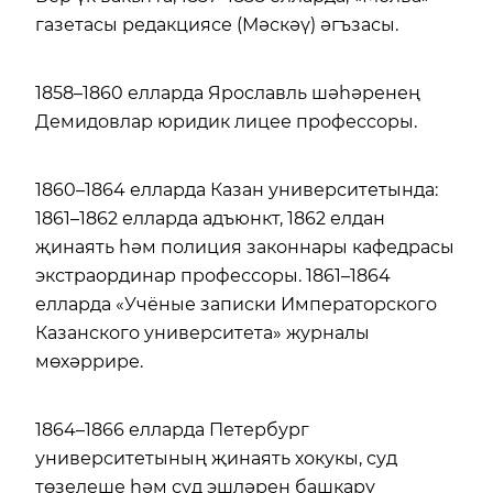
газетасы редакциясе (Мәскәү) әгъзасы.
1858–1860 елларда Ярославль шәһәренең
Демидовлар юридик лицее профессоры.
1860–1864 елларда Казан университетында:
1861–1862 елларда адъюнкт, 1862 елдан
җинаять һәм полиция законнары кафедрасы
экстраординар профессоры. 1861–1864
елларда «Учёные записки Императорского
Казанского университета» журналы
мөхәррире.
1864–1866 елларда Петербург
университетының җинаять хокукы, суд
төзелеше һәм суд эшләрен башкару