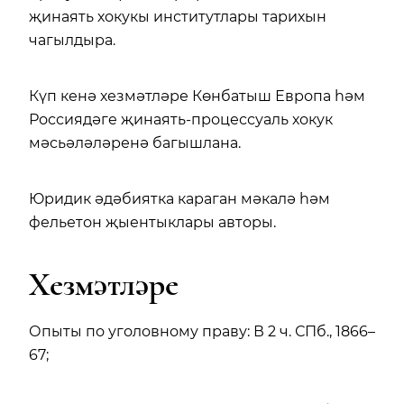
җинаять хокукы институтлары тарихын
чагылдыра.
Күп кенә хезмәтләре Көнбатыш Европа һәм
Россиядәге җинаять-процессуаль хокук
мәсьәләләренә багышлана.
Юридик әдәбиятка караган мәкалә һәм
фельетон җыентыклары авторы.
Хезмәтләре
Опыты по уголовному праву: В 2 ч. СПб., 1866–
67;