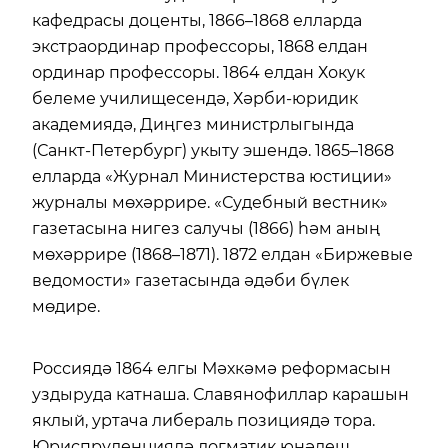
кафедрасы доценты, 1866–1868 елларда
экстраординар профессоры, 1868 елдан
ординар профессоры. 1864 елдан Хокук
белеме училищесендә, Хәрби-юридик
академиядә, Диңгез министрлыгында
(Санкт-Петербург) укыту эшендә. 1865–1868
елларда «Журнал Министерства юстиции»
журналы мөхәррире. «Судебный вестник»
газетасына нигез салучы (1866) һәм аның
мөхәррире (1868–1871). 1872 елдан «Биржевые
ведомости» газетасында әдәби бүлек
мөдире.
Россиядә 1864 елгы Мәхкәмә реформасын
уздыруда катнаша. Славянофиллар карашын
яклый, уртача либераль позициядә тора.
Юриспруденциядә догматик юнәлеш