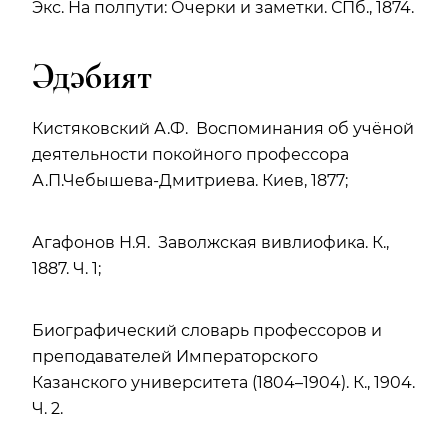
Экс. На полпути: Очерки и заметки. СПб., 1874.
Әдәбият
Кистяковский А.Ф. Воспоминания об учёной
деятельности покойного профессора
А.П.Чебышева-Дмитриева. Киев, 1877;
Агафонов Н.Я. Заволжская вивлиофика. К.,
1887. Ч. 1;
Биографический словарь профессоров и
преподавателей Императорского
Казанского университета (1804–1904). К., 1904.
Ч. 2.