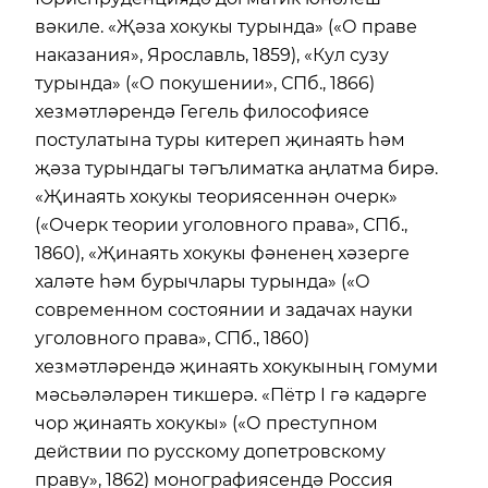
вәкиле. «Җәза хокукы турында» («О праве
наказания», Ярославль, 1859), «Кул сузу
турында» («О покушении», СПб., 1866)
хезмәтләрендә Гегель философиясе
постулатына туры китереп җинаять һәм
җәза турындагы тәгълиматка аңлатма бирә.
«Җинаять хокукы теориясеннән очерк»
(«Очерк теории уголовного права», СПб.,
1860), «Җинаять хокукы фәненең хәзерге
халәте һәм бурычлары турында» («О
современном состоянии и задачах науки
уголовного права», СПб., 1860)
хезмәтләрендә җинаять хокукының гомуми
мәсьәләләрен тикшерә. «Пётр I гә кадәрге
чор җинаять хокукы» («О преступном
действии по русскому допетровскому
праву», 1862) монографиясендә Россия