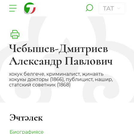
ТАТ
Чебышев-Дмитриев
Александр Павлович
хокук белгече, криминалист, җинаять
хокукы докторы (1866), публицист, нашир,
статский советник (1868)
Эчтәлек
Биографиясе