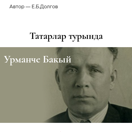
Автор — Е.Б.Долгов
Татарлар турында
Урманче Бакый