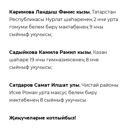
Кәримова Ландыш Фәнис кызы
, Татарстан
Республикасы Нурлат шәһәренең 2 нче урта
гомуми белем бирү мәктәбенең 9 нчы
сыйныф укучысы;
Садыйкова Камилә Рамил кызы
, Казан
шәһәре 19 нчы гимназиясенең 8 нче
сыйныф укучысы;
Сатдаров Самат Илшат улы
, Чистай районы
Иске Роман урта махсус белем бирү
мәктәбенең 8 сыйныф укучысы.
Җиңүчеләрне котлыйбыз!