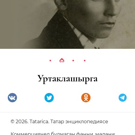
Уртаклашырга
© 2026. Tatarica. Татар энциклопедиясе
Коммерциячел булмаган фәнни, мәдәни,