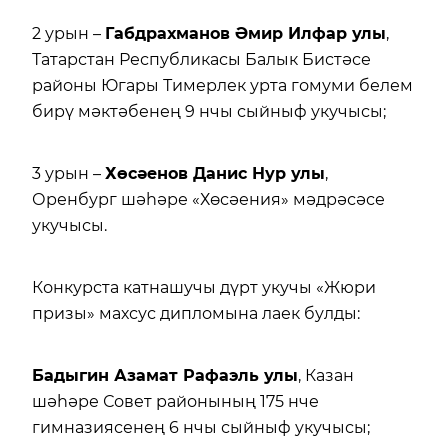
2 урын –
Габдрахманов Әмир Илфар улы
,
Татарстан Республикасы Балык Бистәсе
районы Югары Тимерлек урта гомуми белем
бирү мәктәбенең 9 нчы сыйныф укучысы;
3 урын –
Хөсәенов
Данис Нур
улы
,
Оренбург шәһәре «Хөсәения» мәдрәсәсе
укучысы.
Конкурста катнашучы дүрт укучы «Жюри
призы» махсус дипломына лаек булды:
Бадыгин Азамат Рафаэль улы
, Казан
шәһәре Совет районының 175 нче
гимназиясенең 6 нчы сыйныф укучысы;