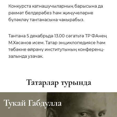
Конкурста катнашучыларның барысына да
рәхмәт белдерәбез һәм җиңүчеләрне
бүләкләү тантанасына чакырабыз.
Тантана 5 декабрьдә 13.00 сәгатьтә ТР ФАнең
М.Хәсәнов исем. Татар энциклопедиясе һәм
төбәкне өйрәнү институтының конференц-
залында узачак.
Татарлар турында
Тукай Габдулла