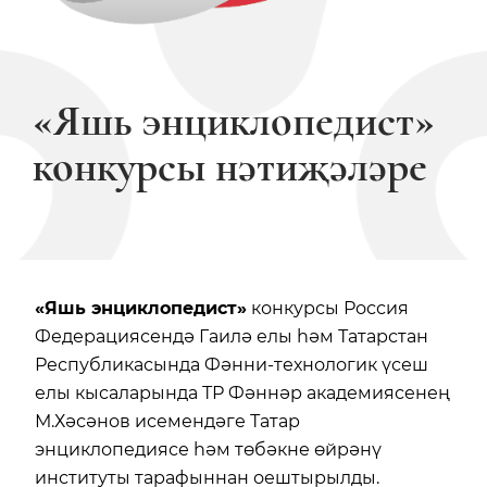
«Яшь энциклопедист»
конкурсы нәтиҗәләре
«Яшь энциклопедист»
конкурсы Россия
Федерациясендә Гаилә елы һәм Татарстан
Республикасында Фәнни-технологик үсеш
елы кысаларында ТР Фәннәр академиясенең
М.Хәсәнов исемендәге Татар
энциклопедиясе һәм төбәкне өйрәнү
институты тарафыннан оештырылды.