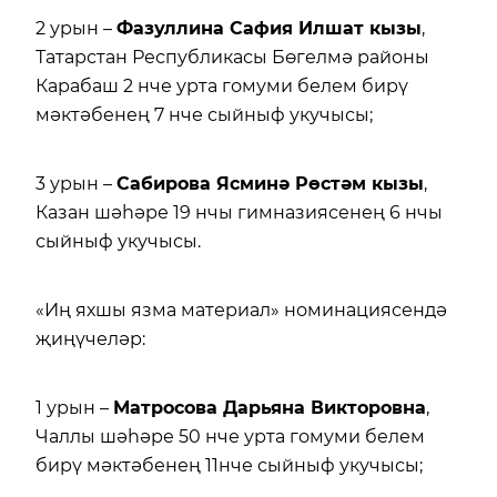
2 урын –
Фазуллина Сафия Илшат кызы
,
Татарстан Республикасы Бөгелмә районы
Карабаш 2 нче урта гомуми белем бирү
мәктәбенең 7 нче сыйныф укучысы;
3 урын –
Сабирова Ясминә Рөстәм кызы
,
Казан шәһәре 19 нчы гимназиясенең 6 нчы
сыйныф укучысы.
«Иң яхшы язма материал» номинациясендә
җиңүчеләр:
1 урын –
Матросова Дарьяна Викторовна
,
Чаллы шәһәре 50 нче урта гомуми белем
бирү мәктәбенең 11нче сыйныф укучысы;