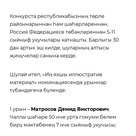
Конкурста республикабызның төрле
районнарыннан һәм шәһәрләреннән,
Россия Федерациясе төбәкләреннән 5-11
сыйныф укучылары катнашты. Барлыгы 30
дан артык эш килде, шуларның алтысы
җиңүчеләр санына керде.
Шулай итеп, «Иң яхшы иллюстратив
материал» номинациясендә урыннар
түбәндәгечә бүленде:
1 урын –
Матросов Демид Викторович
,
Чаллы шәһәре 50 нче урта гомуми белем
бирү мәктәбенең 7 нче сыйныф укучысы;